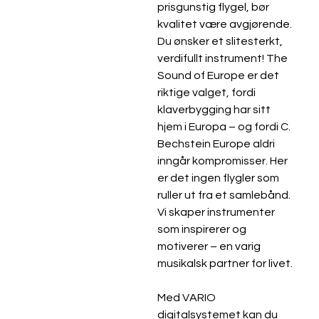
prisgunstig flygel, bør 
kvalitet være avgjørende. 
Du ønsker et slitesterkt, 
verdifullt instrument! The 
Sound of Europe er det 
riktige valget, fordi 
klaverbygging har sitt 
hjem i Europa – og fordi C. 
Bechstein Europe aldri 
inngår kompromisser. Her 
er det ingen flygler som 
ruller ut fra et samlebånd. 
Vi skaper instrumenter 
som inspirerer og 
motiverer – en varig 
musikalsk partner for livet.
Med VARIO 
digitalsystemet kan du 