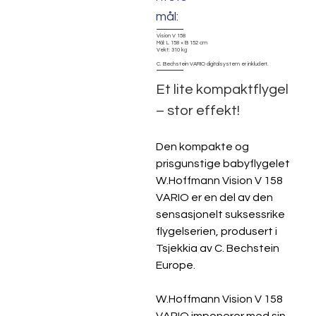
mål:
Vision V 158
Mål: L 158 × B 152 cm
Vekt: 310 kg
C. Bechstein VARIO digitalsystem er inkludert.
Et lite kompaktflygel 
– stor effekt!
Den kompakte og 
prisgunstige babyflygelet 
W.Hoffmann Vision V 158 
VARIO er en del av den 
sensasjonelt suksessrike 
flygelserien, produsert i 
Tsjekkia av C. Bechstein 
Europe.
W.Hoffmann Vision V 158 
VARIO imponerer med sin 