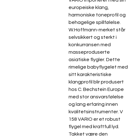
europeiske klang, 
harmoniske toneprofil og 
behagelige spillfølelse. 
W.Hoffmann-merket står 
selvsikkert og sterkt i 
konkurransen med 
masseproduserte 
asiatiske flygler. Dette 
rimelige babyflygelet med 
sitt karakteristiske 
klangprofil blir produsert 
hos C. Bechstein Europe 
med stor ansvarsfølelse 
og lang erfaring innen 
kvalitetsinstrumenter. V 
158 VARIO er et robust 
flygel med kraftfull lyd. 
Takket være den 