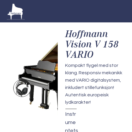
Hoffmann
Vision V 158
VARIO
Kompakt flygel med stor
klang. Responsiv mekanikk
med VARIO digitalsystem,
inkludert stillefunksjon!
Autentisk europeisk
lydkarakter!
Instr
ume
ntets