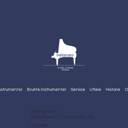
nstrumenter
Brukte instrumenter
Service
Utleie
Historie
O
Åpningstider:
Hverdager 9 – 17, Lørdag 10 – 15
Adresse: