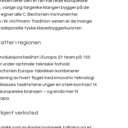
presenterer den ettertraktede europeiske 
, varige og fargerike klangen bygger på de 
gner alle C. Bechstein-instrumenter. 
 i W. Hoffmann Tradition-serien er de mange 
radisjonelle tyske klaverbyggerkunsten.
øtter i regionen
roduksjonsfasilitet i Europa. Et team på 150 
r under optimale tekniske forhold. 
chstein Europe-fabrikken kombinerer 
asning av hvert flygel med innovativ teknologi. 
asses fasilitetene utgjør en sterk kontrast til 
europeiske bransjen – og enda mer til 
ropa.
rkjent verksted
anikk som muliggjør nyanserik tolkning og et 