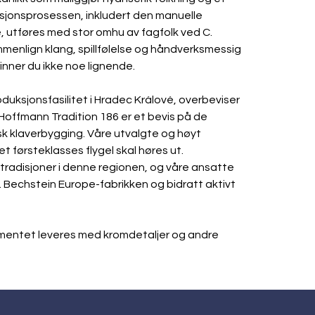
sjonsprosessen, inkludert den manuelle 
utføres med stor omhu av fagfolk ved C. 
mmenlign klang, spillfølelse og håndverksmessig 
inner du ikke noe lignende.
duksjonsfasilitet i Hradec Králové, overbeviser 
Hoffmann Tradition 186 er et bevis på de 
sk klaverbygging. Våre utvalgte og høyt 
et førsteklasses flygel skal høres ut. 
radisjoner i denne regionen, og våre ansatte 
Bechstein Europe-fabrikken og bidratt aktivt 
umentet leveres med kromdetaljer og andre 