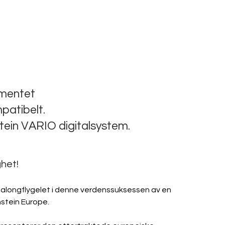
umentet
patibelt.
tein VARIO digitalsystem.
ghet!
salongflygelet i denne verdenssuksessen av en 
hstein Europe.