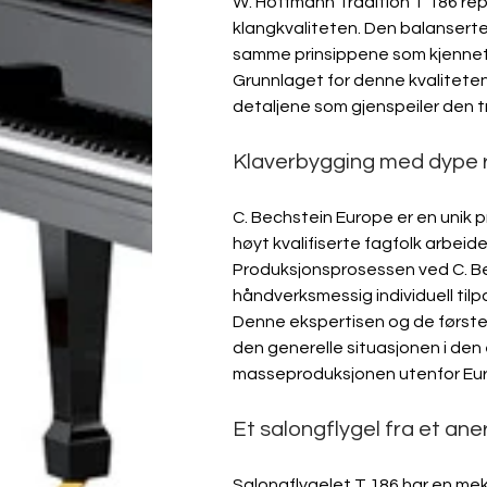
W. Hoffmann Tradition T 186 re
klangkvaliteten. Den balanserte
samme prinsippene som kjennete
Grunnlaget for denne kvaliteten
detaljene som gjenspeiler den t
Klaverbygging med dype r
C. Bechstein Europe er en unik p
høyt kvalifiserte fagfolk arbeide
Produksjonsprosessen ved C. Be
håndverksmessig individuell tilp
Denne ekspertisen og de førstekl
den generelle situasjonen i den 
masseproduksjonen utenfor Eu
Et salongflygel fra et ane
Salongflygelet T 186 har en mek