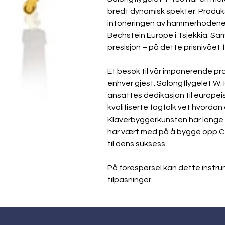
bredt dynamisk spekter. Produk
intoneringen av hammerhodene, 
Bechstein Europe i Tsjekkia. Sa
presisjon – på dette prisnivået f
Et besøk til vår imponerende pro
enhver gjest. Salongflygelet W. 
ansattes dedikasjon til europei
kvalifiserte fagfolk vet hvordan 
Klaverbyggerkunsten har lange t
har vært med på å bygge opp C. 
til dens suksess.
På forespørsel kan dette instr
tilpasninger. 