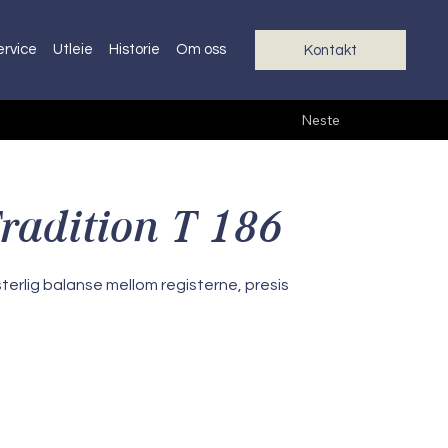
ervice
Utleie
Historie
Om oss
Kontakt
Neste
radition T 186
sterlig balanse mellom registerne, presis