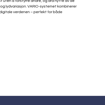
st uten å forstyrre andre, og dra nytte av de 
 og lydvariasjon. VARIO-systemet kombinerer 
digitale verdenen – perfekt for både 