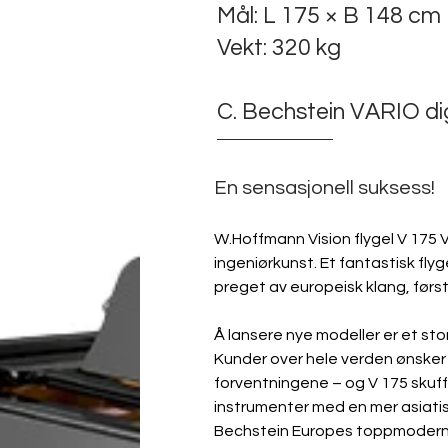
Mål: L 175 × B 148 cm
Vekt: 320 kg
C. Bechstein VARIO dig
En sensasjonell suksess!
W.Hoffmann Vision flygel V 175 
ingeniørkunst. Et fantastisk flyg
preget av europeisk klang, førs
Å lansere nye modeller er et sto
Kunder over hele verden ønsker s
forventningene – og V 175 skuffer
instrumenter med en mer asiatisk
Bechstein Europes toppmoderne 