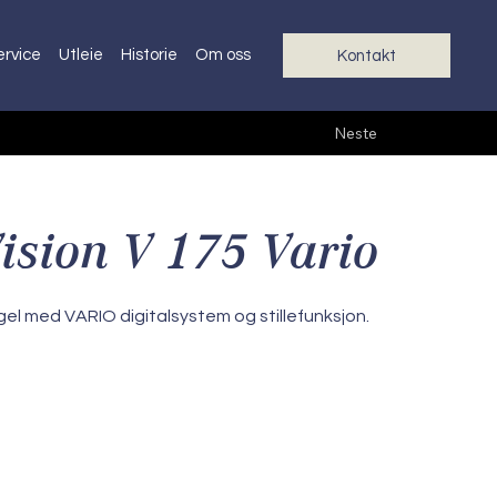
ervice
Utleie
Historie
Om oss
Kontakt
Neste
ision V 175 Vario
el med VARIO digitalsystem og stillefunksjon.