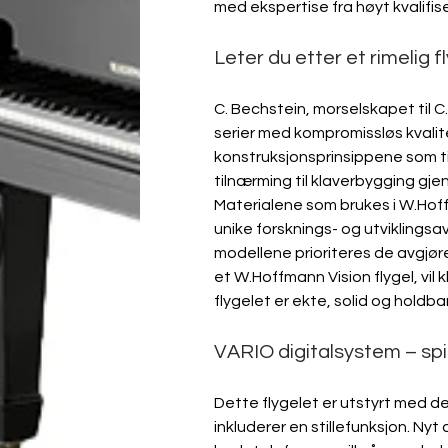
med ekspertise fra høyt kvalifi
Leter du etter et rimelig
C. Bechstein, morselskapet til C
serier med kompromissløs kvalite
konstruksjonsprinsippene som ti
tilnærming til klaverbygging gjen
Materialene som brukes i W.Hoff
unike forsknings- og utviklingsav
modellene prioriteres de avgjø
et W.Hoffmann Vision flygel, vil
flygelet er ekte, solid og holdbar
VARIO digitalsystem – spil
Dette flygelet er utstyrt med d
inkluderer en stillefunksjon. Ny