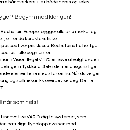
serte håndverkere. Det både høres og føles.
 flygel? Begynn med klangen!
. Bechstein Europe, bygger alle sine merker og 
t, etter de karakteristiske 
lpasses hver prisklasse. Bechsteins helhetlige 
speiles i alle segmenter.
mann Vision flygel V 175 er nøye utvalgt av den 
delingen i Tyskland. Selv i de mer prisgunstige 
rende elementene med stor omhu. Når du velger 
 klang og spillmekanikk overbevise deg: Dette 
t.
l når som helst!
et innovative VARIO digitalsystemet, som 
t den naturlige flygelopplevelsen med 