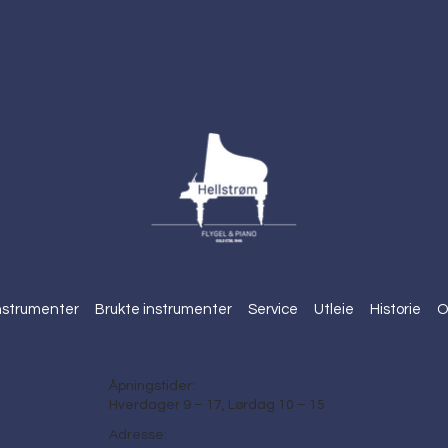
nstrumenter
Brukte instrumenter
Service
Utleie
Historie
O
Åpningstider:
Hverdager 9 – 17, Lørdag 10 – 15
Adresse: