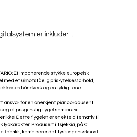
italsystem er inkludert.
VARIO: Et imponerende stykke europeisk 
el med et uimotståelig pris-ytelsesforhold, 
teklasses håndverk og en fyldig tone.
rt ansvar for en anerkjent pianoprodusent. 
eg et prisgunstig flygel som innfrir 
 ikke! Dette flygelet er et ekte alternativ til 
 lydkarakter. Produsert i Tsjekkia, på C. 
fabrikk, kombinerer det tysk ingeniørkunst 