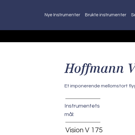
Nye Instrumenter
Brukte instrumenter
S
Hoffmann V
Et imponerende mellomstort flyg
Instrumentets
mål:
Vision V 175